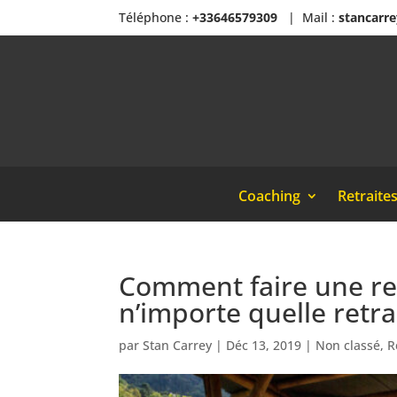
Téléphone :
+33646579309
| Mail :
stancarr
Coaching
Retraite
Comment faire une retr
n’importe quelle retra
par
Stan Carrey
|
Déc 13, 2019
|
Non classé
,
R