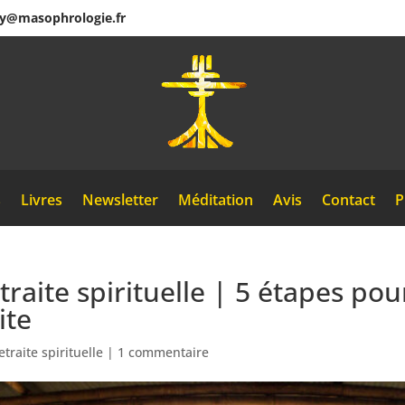
ey@masophrologie.fr
s
Livres
Newsletter
Méditation
Avis
Contact
P
aite spirituelle | 5 étapes pour
ite
etraite spirituelle
|
1 commentaire